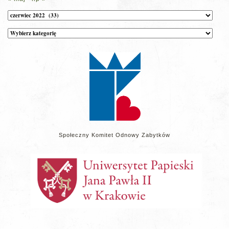
Archiwum
Kategorie
wpisów
na
stronie
Społeczny Komitet Odnowy Zabytków