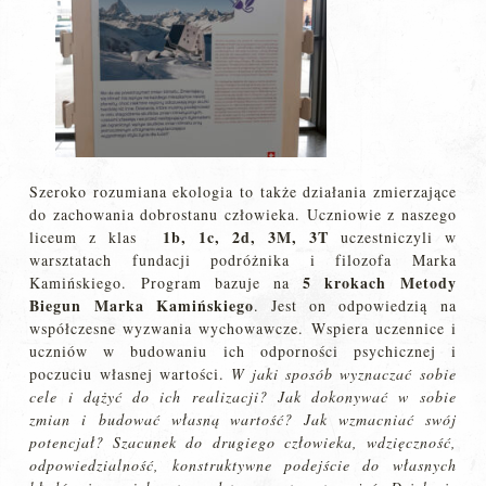
Szeroko rozumiana ekologia to także działania zmierzające
do zachowania dobrostanu człowieka. Uczniowie z naszego
1b, 1c, 2d, 3M, 3T
liceum z klas
uczestniczyli w
warsztatach fundacji podróżnika i filozofa Marka
5 krokach Metody
Kamińskiego. Program bazuje na
Biegun Marka Kamińskiego
. Jest on odpowiedzią na
współczesne wyzwania wychowawcze. Wspiera uczennice i
uczniów w budowaniu ich odporności psychicznej i
poczuciu własnej wartości.
W jaki sposób wyznaczać sobie
cele i dążyć do ich realizacji
? Jak dokonywać w sobie
zmian i
budować własną wartość? Jak wzmacniać swój
potencjał?
Szacunek do drugiego człowieka, wdzięczność,
odpowiedzialność, konstruktywne podejście do własnych