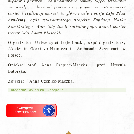
błędów i porażek – to podstawowe tematy zajęć. Dzielenie
się wiedzą i
doświadczeniem oraz pomoc w pokonywaniu
barier i realizacji marzeń to główne cele i misja
Life Plan
Academy
, czyli sztandarowego projektu Fun
dacji Marka
Kamińskiego.
Warsztaty dla l
icealistów poprowadził master
trener
LPA
Adam Piasecki.
Organizator: Uniwersytet Jagielloński; współorganizatorzy
Akademia Górniczo-Hutnicza i Ambasada Szwajcarii w
Polsce.
Opieka: prof. Anna Czepiec-Mączka i prof. Urszula
Batorska.
Zdjęcia: Anna Czepiec-Mączka.
Kategoria:
Biblioteka
,
Geografia