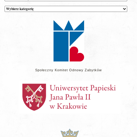
Kategorie
wpisów
na
stronie
Społeczny Komitet Odnowy Zabytków