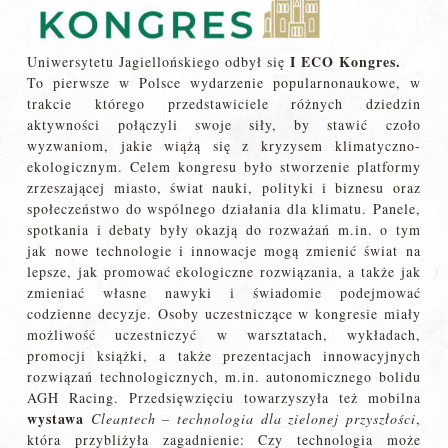
I ECO Kongres.
Uniwersytetu Jagiellońskiego odbył się
To pierwsze w Polsce wydarzenie popularnonaukowe, w
trakcie którego przedstawiciele różnych dziedzin
aktywności połączyli swoje siły, by stawić czoło
wyzwaniom, jakie wiążą się z kryzysem klimatyczno-
ekologicznym. Celem kongresu było stworzenie platformy
zrzeszającej miasto, świat nauki, polityki i biznesu oraz
społeczeństwo do wspólnego działania dla klimatu. Panele,
spotkania i debaty były okazją do rozważań m.in. o tym
jak nowe technologie i innowacje mogą zmienić świat na
lepsze, jak promować ekologiczne rozwiązania, a także jak
zmieniać własne nawyki i świadomie podejmować
codzienne decyzje. Osoby uczestniczące w kongresie miały
możliwość uczestniczyć w warsztatach, wykładach,
promocji książki, a także prezentacjach innowacyjnych
rozwiązań technologicznych, m.in. autonomicznego bolidu
AGH Racing. Przedsięwzięciu towarzyszyła też mobilna
wystawa
Cleantech – technologia dla zielonej przyszłości
,
która przybliżyła zagadnienie: Czy technologia może