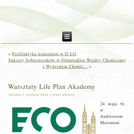
«
Profilaktyka uzależnień w II LO
Sukcesy Sobieszczaków w Olimpiadzie Wiedzy Chemicznej
z Wydziałem Chemii…
»
Warsztaty Life Plan Akademy
Dodane
2 czerwca 2022
|
przez
admin2
24 maja br.
w
Auditorium
Maximum