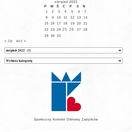
sierpień 2022
P
W
Ś
C
P
S
N
1
2
3
4
5
6
7
8
9
10
11
12
13
14
15
16
17
18
19
20
21
25
26
22
23
24
27
28
29
30
31
« lip
wrz »
Archiwum
Kategorie
wpisów
na
stronie
Społeczny Komitet Odnowy Zabytków