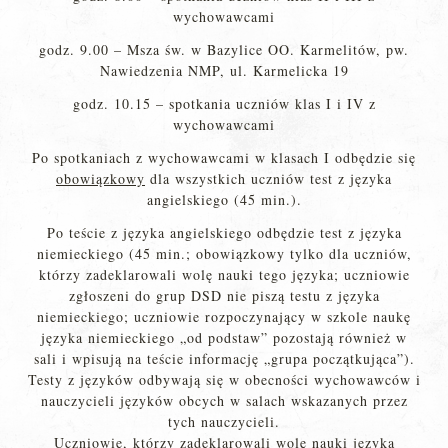
wychowawcami
godz. 9.00 – Msza św. w Bazylice OO. Karmelitów, pw.
Nawiedzenia NMP, ul. Karmelicka 19
godz. 10.15 – spotkania uczniów klas I i IV z
wychowawcami
Po spotkaniach z wychowawcami w klasach I odbędzie się
obowiązkowy
dla wszystkich uczniów test z języka
angielskiego (45 min.).
Po teście z języka angielskiego odbędzie test z języka
niemieckiego (45 min.; obowiązkowy tylko dla uczniów,
którzy zadeklarowali wolę nauki tego języka; uczniowie
zgłoszeni do grup DSD nie piszą testu z języka
niemieckiego; uczniowie rozpoczynający w szkole naukę
języka niemieckiego „od podstaw” pozostają również w
sali i wpisują na teście informację „grupa początkująca”).
Testy z języków odbywają się w obecności wychowawców i
nauczycieli języków obcych w salach wskazanych przez
tych nauczycieli.
Uczniowie, którzy zadeklarowali wolę nauki języka