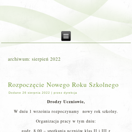
archiwum:
sierpień 2022
Rozpoczęcie Nowego Roku Szkolnego
Dodane
26 sierpnia 2022
|
przez
dyrekcja
Drodzy Uczniowie,
W dniu 1 września rozpoczynamy nowy rok szkolny.
Organizacja pracy w tym dniu:
godz. 8.00 – spotkania uczniów klas II i III z