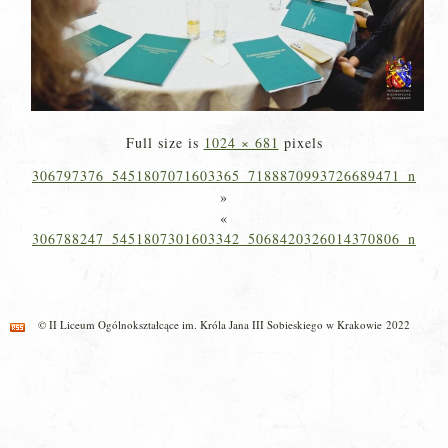
Full size is
1024 × 681
pixels
306797376_5451807071603365_7188870993726689471_n
»
«
306788247_5451807301603342_5068420326014370806_n
© II Liceum Ogólnokształcące im. Króla Jana III Sobieskiego w Krakowie 2022