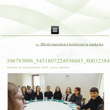
←
Międzynarodowa konferencja naukowa
306793096_5451807224936683_80032384
Dodane
24 października 2022
|
przez
admin3