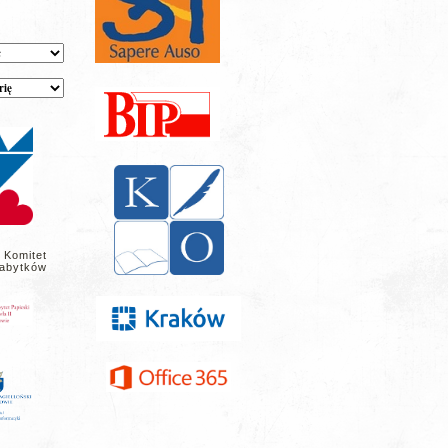
 Komitet
abytków