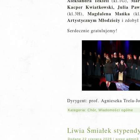
Aleksandra Tekieli
Mar
(kl.1G),
Kacper Kwiatkowski, Julia Paw
Magdalena Mańka
(kl.3H),
(kl
Artystycznym Młodzieży
i zdoby
Serdecznie gratulujemy!
Dyrygent: prof. Agnieszka Trela-
Kategoria:
Chór
,
Wiadomości ogólne
Liwia Śmiałek stypendy
Dodane
22 czerwca 2026
|
przez
admin3