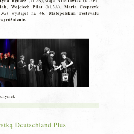
tyna Rębacz
Maja Affeltowicz
(kl.2B),
(kl.2E),
lak, Wojciech Piłat
Maria Czepczyk
(kl.3A),
46. Małopolskim Festiwalu
.3G) wystąpił na
wyróżnienie
ł
.
Jochymek
stką Deutschland Plus