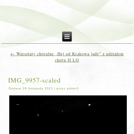
←
Warsztaty chóralne „Hej od Krakowa jadę” z udziałem
chóru II LO
IMG_9957-scaled
Dodane
28 listopada 2022
|
przez
admin3