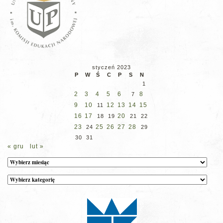
styczeń 2023
P
W
Ś
C
P
S
N
1
2
3
4
5
6
8
7
9
10
12
13
14
15
11
16
17
20
18
19
21
22
23
25
26
27
28
24
29
30
31
« gru
lut »
Archiwum
Kategorie
wpisów
na
stronie