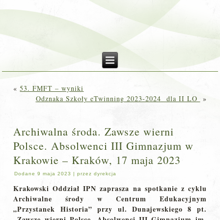
«
53. FMFT – wyniki
Odznaka Szkoły eTwinning 2023-2024 dla II LO
»
Archiwalna środa. Zawsze wierni
Polsce. Absolwenci III Gimnazjum w
Krakowie – Kraków, 17 maja 2023
Dodane
9 maja 2023
|
przez
dyrekcja
Krakowski Oddział IPN zaprasza na spotkanie z cyklu
Archiwalne środy w Centrum Edukacyjnym
„Przystanek Historia” przy ul. Dunajewskiego 8 pt.
„Zawsze wierni Polsce. Absolwenci III Gimnazjum im.