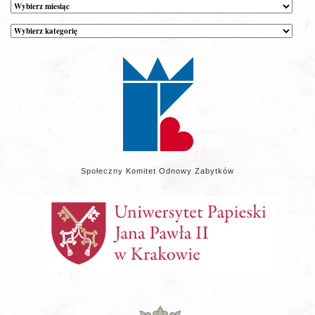
Archiwum
Kategorie
wpisów
na
stronie
Społeczny Komitet Odnowy Zabytków