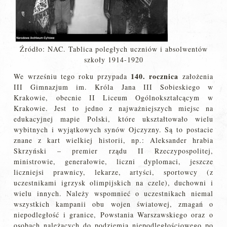
Źródło: NAC. Tablica poległych uczniów i absolwentów
szkoły 1914-1920
140. rocznica
We wrześniu tego roku przypada
założenia
III Gimnazjum im. Króla Jana III Sobieskiego w
Krakowie, obecnie II Liceum Ogólnokształcącym w
Krakowie. Jest to jedno z najważniejszych miejsc na
edukacyjnej mapie Polski, które ukształtowało wielu
wybitnych i wyjątkowych synów Ojczyzny. Są to postacie
znane z kart wielkiej historii, np.: Aleksander hrabia
Skrzyński – premier rządu II Rzeczypospolitej,
ministrowie, generałowie, liczni dyplomaci, jeszcze
liczniejsi prawnicy, lekarze, artyści, sportowcy (z
uczestnikami igrzysk olimpijskich na czele), duchowni i
wielu innych. Należy wspomnieć o uczestnikach niemal
wszystkich kampanii obu wojen światowej, zmagań o
niepodległość i granice, Powstania Warszawskiego oraz o
osobach należących do podziemia niepodległościowego po