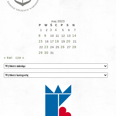
maj 2023
P
W
Ś
C
P
S
N
3
4
1
2
5
6
7
8
9
14
10
11
12
13
15
18
20
16
17
19
21
23
26
28
22
24
25
27
29
30
31
« kwi
cze »
Archiwum
Kategorie
wpisów
na
stronie