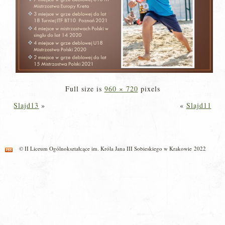
Full size is
960 × 720
pixels
Slajd13
»
«
Slajd11
© II Liceum Ogólnokształcące im. Króla Jana III Sobieskiego w Krakowie 2022