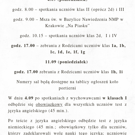
godz. 8.00 – spotkania uczniów klas II (oprócz 2d) i III
godz. 9.00 – Msza św. w Bazylice Nawiedzenia NMP w
Krakowie „Na Piasku”
godz. 10.15 – spotkania uczniów klas 2d, I i IV
godz. 17.00
1a, 1b,
– zebrania z Rodzicami uczniów klas
1c, 1d, 1e, 1f, 1g
11.09 (poniedziałek)
godz. 17.00
1h, 1i
zebrania z Rodzicami uczniów klas
Numery sal będą dostępne na tablicy ogłoszeń koło
portierni
4.09
w klasach I
W dniu
po spotkaniach z wychowawcami
odbędzie się
obowiązkowy
dla wszystkich uczniów test z
języka angielskiego (45 min.).
Po teście z języka angielskiego odbędzie test z języka
niemieckiego (45 min.; obowiązkowy tylko dla uczniów,
którzy zadeklarowali wolę nauki tego języka; uczniowie