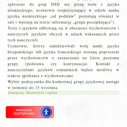
zgłoszeni do grup DSD nie piszą testu z języka
niemieckiego; uczniowie rozpoczynający w szkole naukę
języka niemieckiego „od podstaw” pozostają również w
sali i wpisują na teście informację „grupa początkująca”).
Testy z języków odbywają się w obecności wychowawców i
nauczycieli języków obcych w salach wskazanych przez
tych nauczycieli.
Uczniowie, którzy zadeklarowali wolę nauki języka
hiszpańskiego lub języka francuskiego zostaną poproszeni
przez wychowawców o zaznaczenie na liście poziomu
grupy (podstawa czy kontynuacja). Kontakt z
nauczycielami języków romańskich będzie możliwy w
trakcie spotkania z wychowawcami.
Wybór podręcznika dla konkretnej grupy językowej nastąpi
w terminie do 15 września.
Kategoria:
Wiadomości ogólne