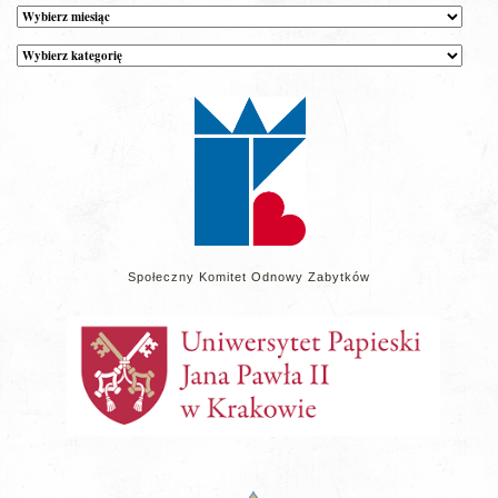
Archiwum
Kategorie
wpisów
na
stronie
Społeczny Komitet Odnowy Zabytków