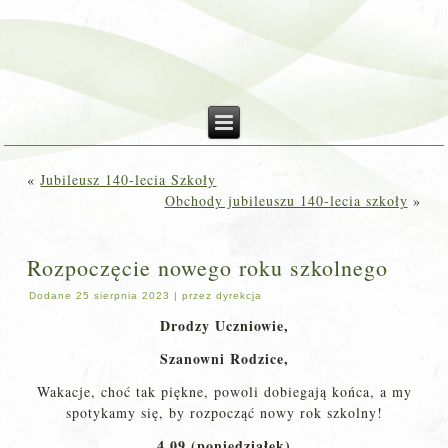
«
Jubileusz 140-lecia Szkoły
Obchody jubileuszu 140-lecia szkoły
»
Rozpoczęcie nowego roku szkolnego
Dodane
25 sierpnia 2023
|
przez
dyrekcja
Drodzy Uczniowie,
Szanowni Rodzice,
Wakacje, choć tak piękne, powoli dobiegają końca, a my
spotykamy się, by rozpocząć nowy rok szkolny!
4.09 (poniedziałek)