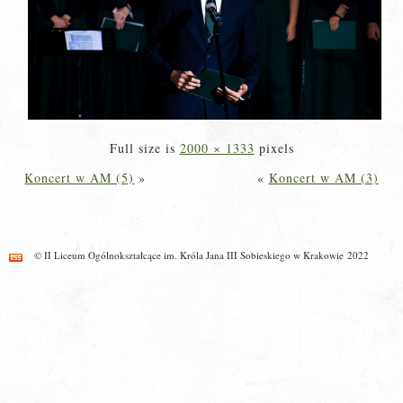
Full size is
2000 × 1333
pixels
Koncert w AM (5)
»
«
Koncert w AM (3)
© II Liceum Ogólnokształcące im. Króla Jana III Sobieskiego w Krakowie 2022