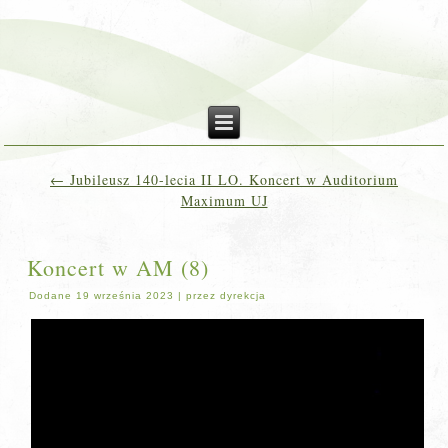
←
Jubileusz 140-lecia II LO. Koncert w Auditorium
Maximum UJ
Koncert w AM (8)
Dodane
19 września 2023
|
przez
dyrekcja