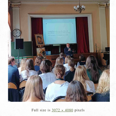
Full size is
3072 × 4080
pixels