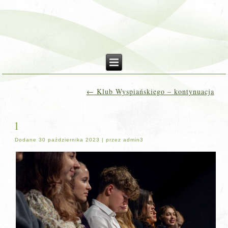
←
Klub Wyspiańskiego – kontynuacja
1
Dodane
30 października 2023
|
przez
admin3