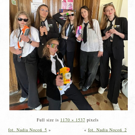
Full size is
1170 × 1537
pixels
fot. Nadia Nocoń_5
»
«
fot. Nadia Nocoń_2