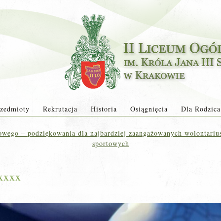
zedmioty
Rekrutacja
Historia
Osiągnięcia
Dla Rodzica
owego – podziękowania dla najbardziej zaangażowanych wolontariu
sportowych
xxxx