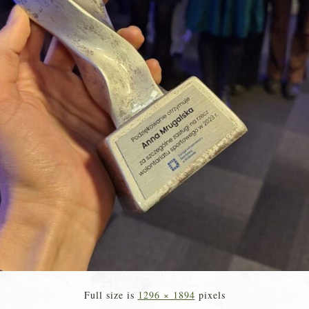
Full size is
1296 × 1894
pixels