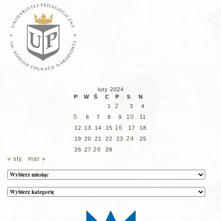
luty 2024
P
W
Ś
C
P
S
N
2
1
3
4
5
10
6
7
8
9
11
16
12
13
14
15
17
18
24
19
20
21
22
23
25
28
26
27
29
« sty
mar »
Archiwum
Kategorie
wpisów
na
stronie