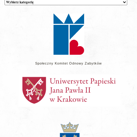
Kategorie
wpisów
na
stronie
Społeczny Komitet Odnowy Zabytków