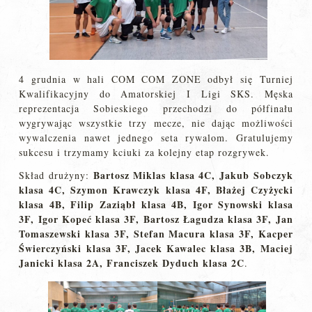
4 grudnia w hali COM COM ZONE odbył się Turniej
Kwalifikacyjny do Amatorskiej I Ligi SKS. Męska
reprezentacja Sobieskiego przechodzi do półfinału
wygrywając wszystkie trzy mecze, nie dając możliwości
wywalczenia nawet jednego seta rywalom. Gratulujemy
sukcesu i trzymamy kciuki za kolejny etap rozgrywek.
Bartosz Miklas klasa 4C, Jakub Sobczyk
Skład drużyny:
klasa 4C, Szymon Krawczyk klasa 4F, Błażej Czyżycki
klasa 4B, Filip Zaziąbł klasa 4B, Igor Synowski klasa
3F, Igor Kopeć klasa 3F, Bartosz Łagudza klasa 3F, Jan
Tomaszewski klasa 3F, Stefan Macura klasa 3F, Kacper
Świerczyński klasa 3F, Jacek Kawalec klasa 3B, Maciej
Janicki klasa 2A, Franciszek Dyduch klasa 2C
.