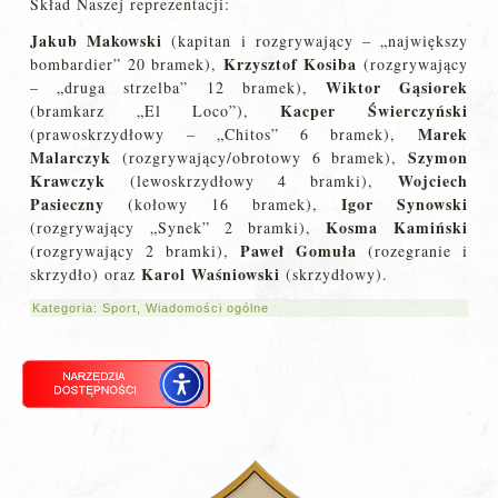
Skład Naszej reprezentacji:
Jakub Makowski
(kapitan i rozgrywający – „największy
Krzysztof Kosiba
bombardier” 20 bramek),
(rozgrywający
Wiktor Gąsiorek
– „druga strzelba” 12 bramek),
Kacper Świerczyński
(bramkarz „El Loco”),
Marek
(prawoskrzydłowy – „Chitos” 6 bramek),
Malarczyk
Szymon
(rozgrywający/obrotowy 6 bramek),
Krawczyk
Wojciech
(lewoskrzydłowy 4 bramki),
Pasieczny
Igor Synowski
(kołowy 16 bramek),
Kosma Kamiński
(rozgrywający „Synek” 2 bramki),
Paweł Gomuła
(rozgrywający 2 bramki),
(rozegranie i
Karol Waśniowski
skrzydło) oraz
(skrzydłowy).
Kategoria:
Sport
,
Wiadomości ogólne