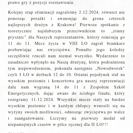
prawo gry z pozycji rozstawienia.
Kolejny etap eliminacji zagraliśmy 2.12.2024, również nie
ponosząc porażki i awansując do grona czterech
najlepszych drużyn z Krakowa! Pierwsze spotkanie z
teoretycznie najsłabszym przeciwnikiem to „zimny
prysznic” dla Naszych reprezentantów, którzy remisują go
11 do 11. Mecz życia w VIII LO zagrał bramkarz
pozbawiając nas zwycięstwa. Ponadto jego koledzy
szczęśliwie rzucali nam niemal wszystko. Wydarzenie to
zasadniczo wpłynęło na Naszą drużynę, która podrażniona
tym niepowodzeniem, pokonała następnie „Nowodworek”
czyli I LO w derbach 12 do 10. Ostatni pojedynek stał na
wysokim poziomie i koncertowa gra naszej reprezentacji
dała nam wygraną 14 do 11 z Zespołem Szkół
Energetycznych, dając awans do ścisłego finału, który
rozegramy 11.12.2024. Wszystkie mecze stały na bardzo
wysokim poziomie i w każdym chłopcy wznosili się na
wyżyny swoich możliwości, odnosząc zwycięstwa po walce
i zaangażowaniu. Liczymy na pierwszy medal od
niepamiętnych czasów w piłce ręcznej dla II LO!!!