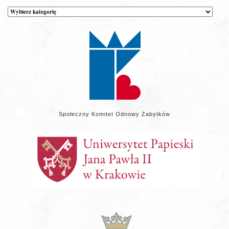
Kategorie
wpisów
na
stronie
Społeczny Komitet Odnowy Zabytków