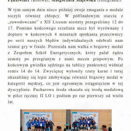
W tym samym dniu nieco później swoje zmagania o medale
toczyli również chłopcy. W półfinałowym starciu z
„zawodowcami” z XII Liceum niestety przegraliśmy 12 do
17. Pomimo końcowego rezultatu mecz był wyrównany i
dopiero w końcowych 4 minutach spotkania przeciwnicy
po serii naszych błędów indywidualnych odebrali nam
szanse gry w finale. Pozostała nam walka o brązowy medal
z Zespołem Szkół Energetycznych, który pałał żądza
zemsty po przegranym z nami meczu grupowym. Po
końcowym gwizdku sędziego na tablicy punktowej widniał
remis 14 do 14. Zwycięzcę wyłoniły rzuty karne i tutaj
okazaliśmy się lepsi zdobywając również brązowy medal w
kategorii męskiej, co jest ogromnym osiągnięciem w tej
dyscyplinie. Pucharowa środa okazała się środą medalową
w piłce ręcznej II LO i podium po raz pierwszy od wielu
lat.