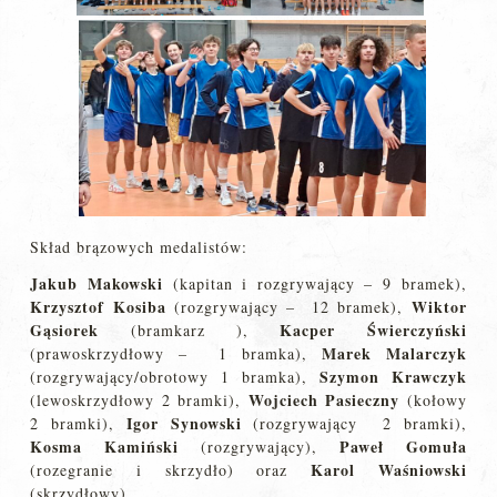
Skład brązowych medalistów:
Jakub Makowski
(kapitan i rozgrywający – 9 bramek),
Krzysztof Kosiba
Wiktor
(rozgrywający – 12 bramek),
Gąsiorek
Kacper Świerczyński
(bramkarz ),
Marek Malarczyk
(prawoskrzydłowy – 1 bramka),
Szymon Krawczyk
(rozgrywający/obrotowy 1 bramka),
Wojciech Pasieczny
(lewoskrzydłowy 2 bramki),
(kołowy
Igor Synowski
2 bramki),
(rozgrywający 2 bramki),
Kosma Kamiński
Paweł Gomuła
(rozgrywający),
Karol Waśniowski
(rozegranie i skrzydło) oraz
(skrzydłowy).