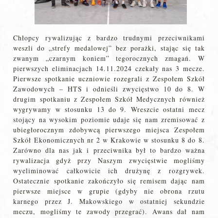
Chłopcy rywalizując z bardzo trudnymi przeciwnikami
weszli do „strefy medalowej” bez porażki, stając się tak
zwanym „czarnym koniem” tegorocznych zmagań. W
pierwszych eliminacjach 14.11.2024 czekały nas 3 mecze.
Pierwsze spotkanie uczniowie rozegrali z Zespołem Szkół
Zawodowych – HTS i odnieśli zwycięstwo 10 do 8. W
drugim spotkaniu z Zespołem Szkół Medycznych również
wygrywamy w stosunku 13 do 9. Wreszcie ostatni mecz
stojący na wysokim poziomie udaje się nam zremisować z
ubiegłorocznym zdobywcą pierwszego miejsca Zespołem
Szkół Ekonomicznych nr 2 w Krakowie w stosunku 8 do 8.
Zarówno dla nas jak i przeciwnika był to bardzo ważna
rywalizacja gdyż przy Naszym zwycięstwie mogliśmy
wyeliminować całkowicie ich drużynę z rozgrywek.
Ostatecznie spotkanie zakończyło się remisem dając nam
pierwsze miejsce w grupie (gdyby nie obrona rzutu
karnego przez J. Makowskiego w ostatniej sekundzie
meczu, mogliśmy te zawody przegrać). Awans dał nam