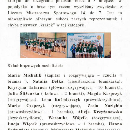
którym do rozegrania pozostał mecz o 3 miejsce. W
pojedynku o brąz tym razem wyszliśmy zwycięsko z
Liceum Mistrzostwa Sportowego 14 do 7. Jest to
niewątpliwie olbrzymi sukces naszych reprezentantek i
chyba pierwszy „krążek” w tej kategorii.
Skład brązowych medalistek:
Maria Michalik
(kapitan i rozgrywająca – rzuciła 4
Natalia Detka
bramki ),
(nieustraszona bramkarka),
Krystyna Tataruch
(główna rozgrywająca – 10 bramek),
Julia Śliżewska
Magda Kasprzyk
( kołowa – 2 bramki),
Lena Kuśmierczyk
(rozgrywająca),
(prawoskrzydłowa),
Maria Czepczyk
Zosia Naziębło
(rozgrywająca),
Alicja Krzyżanowska
(prawoskrzydłowa – 1 bramka),
Weronika Wójcik
(lewoskrzydłowa),
(rozgrywająca),
Łucja Więcek
Hanna
(prawoskrzydłowa – 1 bramka),
Pędziwiatr
Małgorzata Majewska
(kołowa),
(rozegranie).