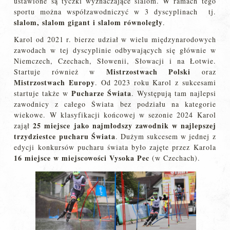
ustawione są tyczki wyznaczające slalom. W ramach tego
sportu można współzawodniczyć w 3 dyscyplinach tj.
slalom, slalom gigant i slalom równoległy
.
Karol od 2021 r. bierze udział w wielu międzynarodowych
zawodach w tej dyscyplinie odbywających się głównie w
Niemczech, Czechach, Słowenii, Słowacji i na Łotwie.
Mistrzostwach Polski
Startuje również w
oraz
Mistrzostwach Europy
. Od 2023 roku Karol z sukcesami
Pucharze Świata
startuje także w
. Występują tam najlepsi
zawodnicy z całego Świata bez podziału na kategorie
wiekowe. W klasyfikacji końcowej w sezonie 2024 Karol
25 miejsce jako najmłodszy zawodnik w najlepszej
zajął
trzydziestce pucharu Świata
. Dużym sukcesem w jednej z
edycji konkursów pucharu świata było zajęte przez Karola
16 miejsce w miejscowości Vysoka Pec
(w Czechach).