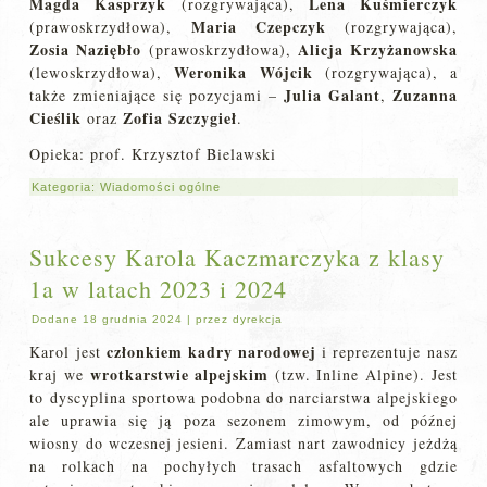
Magda Kasprzyk
Lena Kuśmierczyk
(rozgrywająca),
Maria Czepczyk
(prawoskrzydłowa),
(rozgrywająca),
Zosia Naziębło
Alicja Krzyżanowska
(prawoskrzydłowa),
Weronika Wójcik
(lewoskrzydłowa),
(rozgrywająca), a
Julia Galant
Zuzanna
także zmieniające się pozycjami –
,
Cieślik
Zofia Szczygieł
oraz
.
Opieka: prof. Krzysztof Bielawski
Kategoria:
Wiadomości ogólne
Sukcesy Karola Kaczmarczyka z klasy
1a w latach 2023 i 2024
Dodane
18 grudnia 2024
|
przez
dyrekcja
członkiem kadry narodowej
Karol jest
i reprezentuje nasz
wrotkarstwie alpejskim
kraj we
(tzw. Inline Alpine). Jest
to dyscyplina sportowa podobna do narciarstwa alpejskiego
ale uprawia się ją poza sezonem zimowym, od późnej
wiosny do wczesnej jesieni. Zamiast nart zawodnicy jeżdżą
na rolkach na pochyłych trasach asfaltowych gdzie