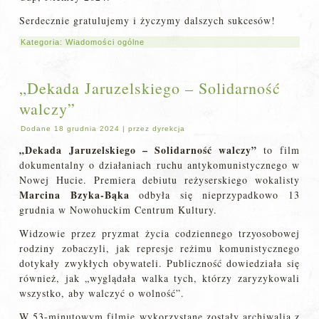
Serdecznie gratulujemy i życzymy dalszych sukcesów!
Kategoria:
Wiadomości ogólne
„Dekada Jaruzelskiego – Solidarność
walczy”
Dodane
18 grudnia 2024
|
przez
dyrekcja
„Dekada Jaruzelskiego – Solidarność walczy”
to film
dokumentalny o działaniach ruchu antykomunistycznego w
Nowej Hucie. Premiera debiutu reżyserskiego wokalisty
Marcina Bzyka-Bąka
odbyła się nieprzypadkowo 13
grudnia w Nowohuckim Centrum Kultury.
Widzowie przez pryzmat życia codziennego trzyosobowej
rodziny zobaczyli, jak represje reżimu komunistycznego
dotykały zwykłych obywateli. Publiczność dowiedziała się
również, jak „wyglądała walka tych, którzy zaryzykowali
wszystko, aby walczyć o wolność”.
W 53-minutowym filmie wykorzystane zostały archiwalia z