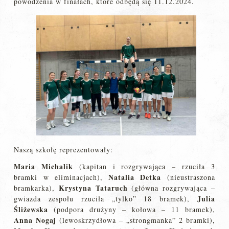
powodzenia w finałach, które odbędą się 11.12.2024.
Naszą szkołę reprezentowały:
Maria Michalik
(kapitan i rozgrywająca – rzuciła 3
Natalia Detka
bramki w eliminacjach),
(nieustraszona
Krystyna Tataruch
bramkarka),
(główna rozgrywająca –
Julia
gwiazda zespołu rzuciła „tylko” 18 bramek),
Śliżewska
(podpora drużyny – kołowa – 11 bramek),
Anna Nogaj
(lewoskrzydłowa – „strongmanka” 2 bramki),