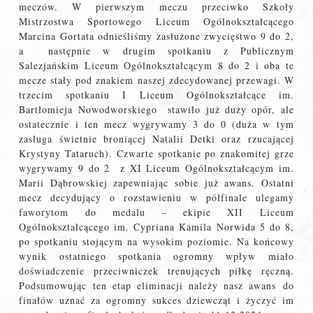
meczów. W pierwszym meczu przeciwko Szkoły
Mistrzostwa Sportowego Liceum Ogólnokształcącego
Marcina Gortata odnieśliśmy zasłużone zwycięstwo 9 do 2,
a następnie w drugim spotkaniu z Publicznym
Salezjańskim Liceum Ogólnokształcącym 8 do 2 i oba te
mecze stały pod znakiem naszej zdecydowanej przewagi. W
trzecim spotkaniu I Liceum Ogólnokształcące im.
Bartłomieja Nowodworskiego stawiło już duży opór, ale
ostatecznie i ten mecz wygrywamy 3 do 0 (duża w tym
zasługa świetnie broniącej Natalii Detki oraz rzucającej
Krystyny Tataruch). Czwarte spotkanie po znakomitej grze
wygrywamy 9 do 2 z XI Liceum Ogólnokształcącym im.
Marii Dąbrowskiej zapewniając sobie już awans. Ostatni
mecz decydujący o rozstawieniu w półfinale ulegamy
faworytom do medalu – ekipie XII Liceum
Ogólnokształcącego im. Cypriana Kamila Norwida 5 do 8,
po spotkaniu stojącym na wysokim poziomie. Na końcowy
wynik ostatniego spotkania ogromny wpływ miało
doświadczenie przeciwniczek trenujących piłkę ręczną.
Podsumowując ten etap eliminacji należy nasz awans do
finałów uznać za ogromny sukces dziewcząt i życzyć im