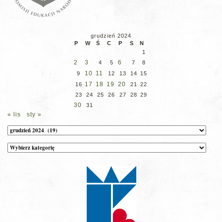
grudzień 2024
P
W
Ś
C
P
S
N
1
2
3
6
4
5
7
8
10
11
9
12
13
14
15
17
18
19
20
16
21
22
23
24
25
26
27
28
29
30
31
« lis
sty »
Archiwum
Kategorie
wpisów
na
stronie