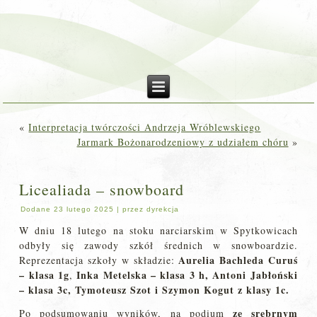
«
Interpretacja twórczości Andrzeja Wróblewskiego
Jarmark Bożonarodzeniowy z udziałem chóru
»
Licealiada – snowboard
Dodane
23 lutego 2025
|
przez
dyrekcja
W dniu 18 lutego na stoku narciarskim w Spytkowicach
odbyły się zawody szkół średnich w snowboardzie.
Aurelia Bachleda Curuś
Reprezentacja szkoły w składzie:
– klasa 1g
Inka Metelska – klasa 3 h, Antoni Jabłoński
,
– klasa 3c, Tymoteusz Szot i Szymon Kogut z klasy 1c.
ze srebrnym
Po podsumowaniu wyników, na podium