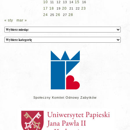
10
15
11
12
13
14
16
17
18
20
23
19
21
22
24
26
28
25
27
« sty
mar »
Archiwum
Kategorie
wpisów
na
stronie
Społeczny Komitet Odnowy Zabytków