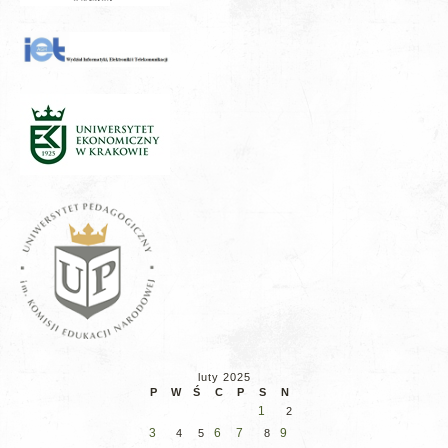
luty 2025
P
W
Ś
C
P
S
N
1
2
3
6
7
9
4
5
8