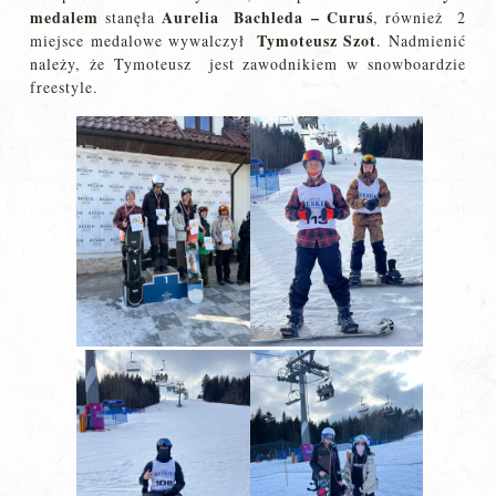
medalem
Aurelia Bachleda – Curuś
stanęła
, również 2
Tymoteusz Szot
miejsce medalowe wywalczył
. Nadmienić
należy, że Tymoteusz jest zawodnikiem w snowboardzie
freestyle.