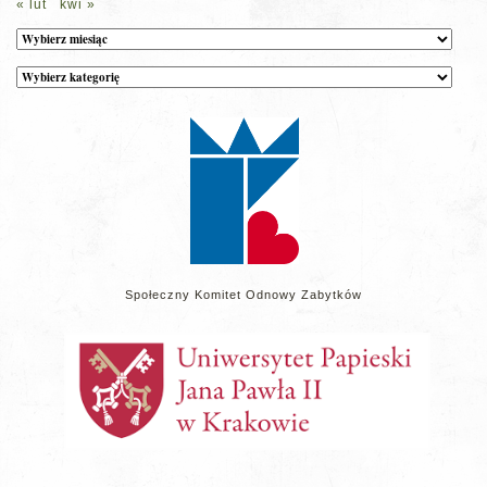
« lut
kwi »
Archiwum
Kategorie
wpisów
na
stronie
Społeczny Komitet Odnowy Zabytków