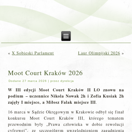
«
X Sobieski Parlament
Laur Olimpijski 2026
»
Moot Court Kraków 2026
Dodane
27 marca 2026
|
przez
dyrekcja
W III edycji Moot Court Kraków II LO znowu na
podium – uczennice Nikola Nowak 2h i Zofia Kusiak 2h
zajęły I miejsce, a Miłosz Falak miejsce III
.
16 marca w Sądzie Okręgowym w Krakowie odbył się finał
konkursu Moot Court Kraków III, którego tematem
przewodnim były „Prawa człowieka w dobie rewolucji
cyfrowej”, ze szczególnym uwzględnieniem zagadnienia