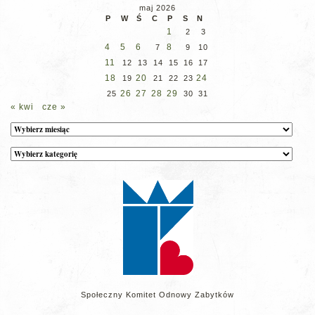
maj 2026
P
W
Ś
C
P
S
N
1
2
3
4
5
6
8
7
9
10
11
12
13
14
15
16
17
18
20
24
19
21
22
23
26
27
28
29
25
30
31
« kwi
cze »
Archiwum
Kategorie
wpisów
na
stronie
Społeczny Komitet Odnowy Zabytków