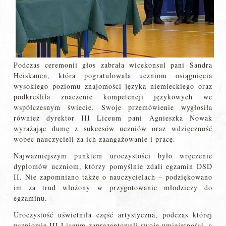
Podczas ceremonii głos zabrała wicekonsul pani Sandra
Heiskanen, która pogratulowała uczniom osiągnięcia
wysokiego poziomu znajomości języka niemieckiego oraz
podkreśliła znaczenie kompetencji językowych we
współczesnym świecie. Swoje przemówienie wygłosiła
również dyrektor III Liceum pani Agnieszka Nowak
wyrażając dumę z sukcesów uczniów oraz wdzięczność
wobec nauczycieli za ich zaangażowanie i pracę.
Najważniejszym punktem uroczystości było wręczenie
dyplomów uczniom, którzy pomyślnie zdali egzamin DSD
II. Nie zapomniano także o nauczycielach – podziękowano
im za trud włożony w przygotowanie młodzieży do
egzaminu.
Uroczystość uświetniła część artystyczna, podczas której
uczniowie III Liceum zaprezentowali swoje umiejętności, a