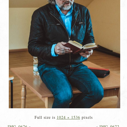
Full size is
1024 × 1536
pixels
IMG_0676
»
«
IMG_0672