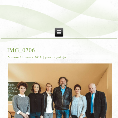
IMG_0706
Dodane
14 marca 2018
|
przez
dyrekcja