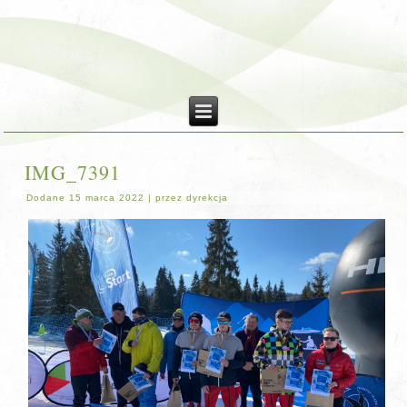
IMG_7391
Dodane
15 marca 2022
|
przez
dyrekcja