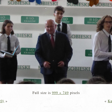
Full size is
999 × 749
pixels
20)
»
«
Ku