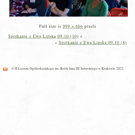
Full size is
999 × 666
pixels
Spotkanie z Ewą Lipską 09.10 (10)
»
«
Spotkanie z Ewą Lipską 09.10 (8)
© II Liceum Ogólnokształcące im. Króla Jana III Sobieskiego w Krakowie 2022