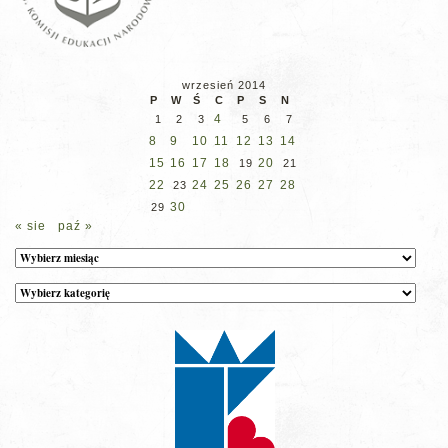
wrzesień 2014
P
W
Ś
C
P
S
N
4
1
2
3
5
6
7
8
9
10
11
12
13
14
15
16
17
18
20
19
21
22
24
25
26
27
28
23
30
29
« sie
paź »
Archiwum
Kategorie
wpisów
na
stronie