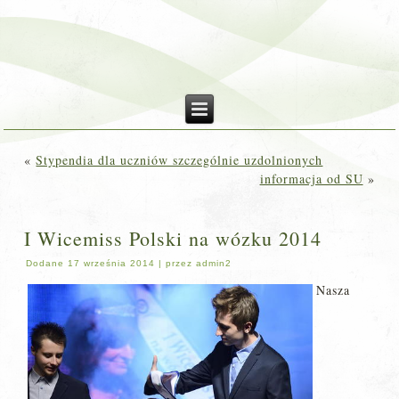
«
Stypendia dla uczniów szczególnie uzdolnionych
informacja od SU
»
I Wicemiss Polski na wózku 2014
Dodane
17 września 2014
|
przez
admin2
Nasza