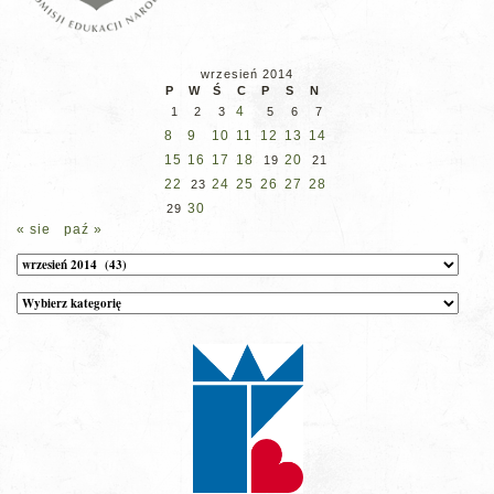
wrzesień 2014
P
W
Ś
C
P
S
N
4
1
2
3
5
6
7
8
9
10
11
12
13
14
15
16
17
18
20
19
21
22
24
25
26
27
28
23
30
29
« sie
paź »
Archiwum
Kategorie
wpisów
na
stronie