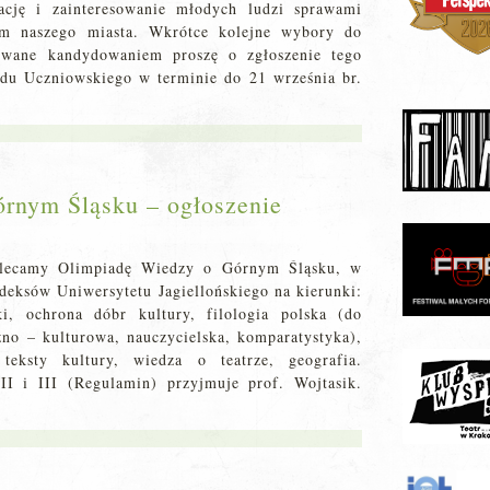
ację i zainteresowanie młodych ludzi sprawami
em naszego miasta. Wkrótce kolejne wybory do
sowane kandydowaniem proszę o zgłoszenie tego
du Uczniowskiego w terminie do 21 września br.
rnym Śląsku – ogłoszenie
olecamy Olimpiadę Wiedzy o Górnym Śląsku, w
ndeksów Uniwersytetu Jagiellońskiego na kierunki:
uki, ochrona dóbr kultury, filologia polska (do
zno – kulturowa, nauczycielska, komparatystyka),
 teksty kultury, wiedza o teatrze, geografia.
II i III (Regulamin) przyjmuje prof. Wojtasik.