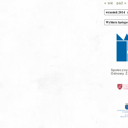
« sie
paź »
Archiwum
Kategorie
wpisów
na
stronie
Społeczny
Odnowy Z