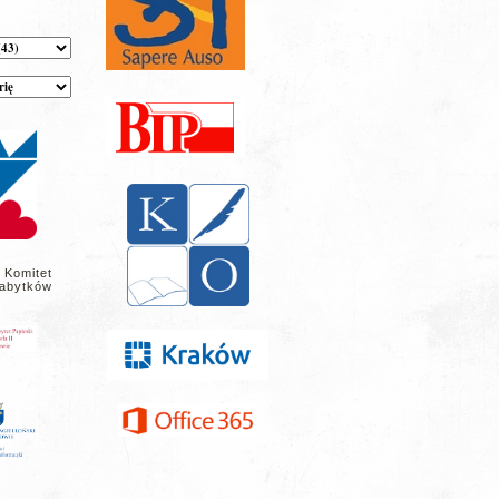
 Komitet
abytków