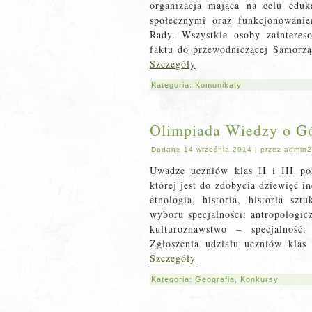
organizacja mająca na celu eduk
społecznymi oraz funkcjonowani
Rady. Wszystkie osoby zaintere
faktu do przewodniczącej Samorzą
Szczegóły
Kategoria:
Komunikaty
Olimpiada Wiedzy o Gó
Dodane
14 września 2014
|
przez
admin2
Uwadze uczniów klas II i III p
której jest do zdobycia dziewięć i
etnologia, historia, historia szt
wyboru specjalności: antropologic
kulturoznawstwo – specjalność:
Zgłoszenia udziału uczniów klas 
Szczegóły
Kategoria:
Geografia
,
Konkursy