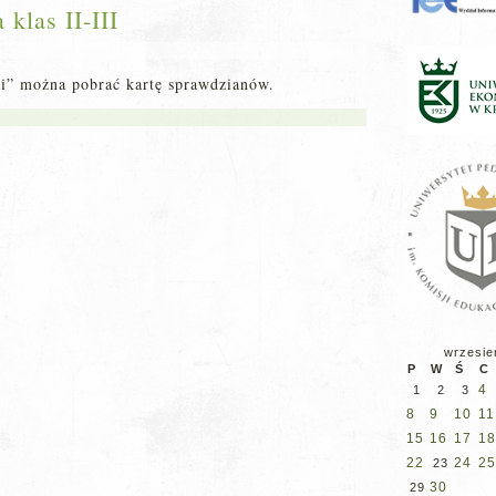
klas II-III
ci” można pobrać kartę sprawdzianów.
wrzesie
P
W
Ś
C
4
1
2
3
8
9
10
11
15
16
17
18
22
24
25
23
30
29