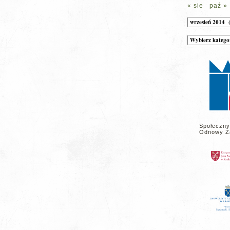
« sie
paź »
Archiwum
Kategorie
wpisów
na
stronie
Społeczny
Odnowy Z