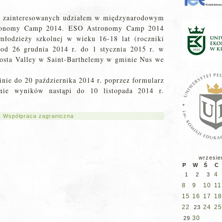
ów zainteresowanych udziałem w międzynarodowym
tronomy Camp 2014. ESO Astronomy Camp 2014
młodzieży szkolnej w wieku 16-18 lat (roczniki
 od 26 grudnia 2014 r. do 1 stycznia 2015 r. w
sta Valley w Saint-Barthelemy w gminie Nus we
nie do 20 października 2014 r. poprzez formularz
zenie wyników nastąpi do 10 listopada 2014 r.
,
Współpraca zagraniczna
wrzesie
P
W
Ś
C
4
1
2
3
8
9
10
11
15
16
17
18
22
24
25
23
30
29