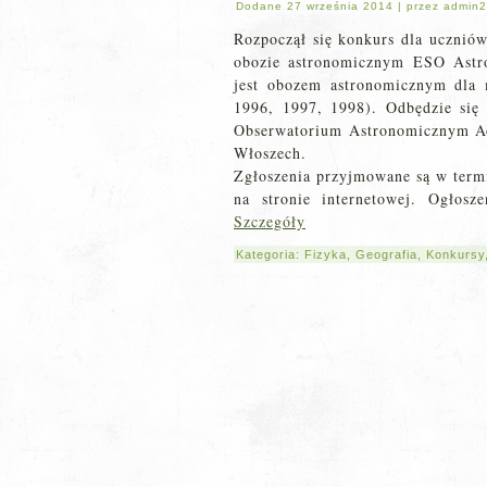
Dodane
27 września 2014
|
przez
admin2
Rozpoczął się konkurs dla uczni
obozie astronomicznym ESO As
jest obozem astronomicznym dla 
1996, 1997, 1998). Odbędzie się
Obserwatorium Astronomicznym Ao
Włoszech.
Zgłoszenia przyjmowane są w termi
na stronie internetowej. Ogłos
Szczegóły
Kategoria:
Fizyka
,
Geografia
,
Konkursy