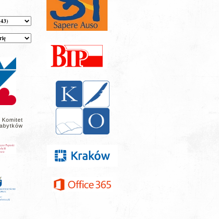
 Komitet
abytków