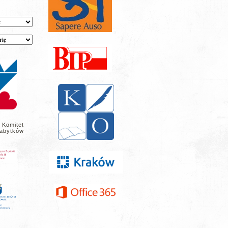
 Komitet
abytków