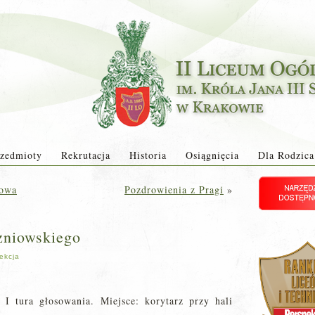
zedmioty
Rekrutacja
Historia
Osiągnięcia
Dla Rodzica
kowa
Pozdrowienia z Pragi
»
niowskiego
ekcja
I tura głosowania. Miejsce: korytarz przy hali