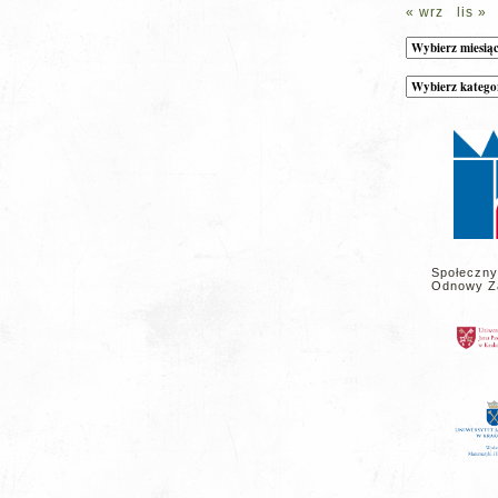
« wrz
lis »
Archiwum
Kategorie
wpisów
na
stronie
Społeczny
Odnowy Z