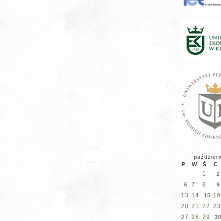
paździer
P
W
Ś
C
1
2
7
8
6
9
13
14
16
15
20
21
22
23
27
28
29
3