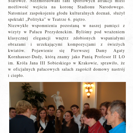
Starówce. Niezmordowani fani sportowych atrakcji mieli
możliwość wejścia na koronę Stadionu Narodowego.
Natomiast zaspokojeniu głodu kulturalnych doznań, służył
spektakl „Polityka” w Teatrze 6. piętro.
Niezwykłe wspomnienia pozostaną w naszej pamięci z
wizyty w Pałacu Prezydenckim. Byliśmy pod wrażeniem
klasycznej elegancji wnętrz zdobionych wspaniałymi
obrazami i urzekającymi kompozycjami z świeżych
kwiatów. Pojawienie się Pierwszej Damy Agaty
Kornhauser-Dudy, którą znamy jako Panią Profesor II LO
im. Króla Jana III Sobieskiego w Krakowie, sprawiło, że
w oficjalnych pałacowych salach zagościł domowy nastrój
i ciepło.