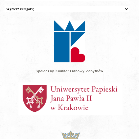
Kategorie
wpisów
na
stronie
Społeczny Komitet Odnowy Zabytków