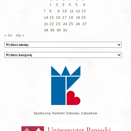
1
2
3
4
5
6
7
8
10
13
9
11
12
15
16
17
18
20
14
19
22
23
25
21
24
26
27
28
29
30
31
« lis
sty »
Archiwum
Kategorie
wpisów
na
stronie
Społeczny Komitet Odnowy Zabytków