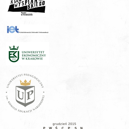
grudzień 2015
P
W
Ś
C
P
S
N