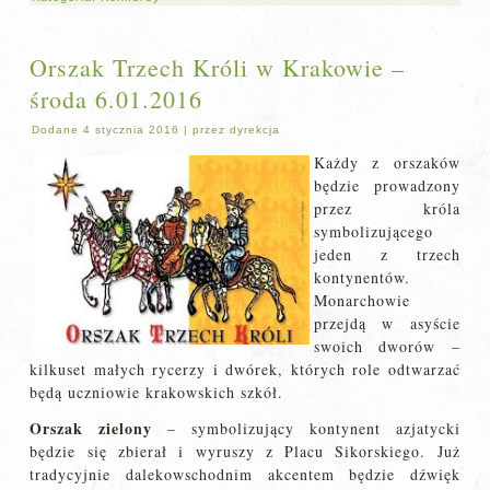
Orszak Trzech Króli w Krakowie –
środa 6.01.2016
Dodane
4 stycznia 2016
|
przez
dyrekcja
Każdy z orszaków
będzie prowadzony
przez króla
symbolizującego
jeden z trzech
kontynentów.
Monarchowie
przejdą w asyście
swoich dworów –
kilkuset małych rycerzy i dwórek, których role odtwarzać
będą uczniowie krakowskich szkół.
Orszak zielony
– symbolizujący kontynent azjatycki
będzie się zbierał i wyruszy z Placu Sikorskiego. Już
tradycyjnie dalekowschodnim akcentem będzie dźwięk