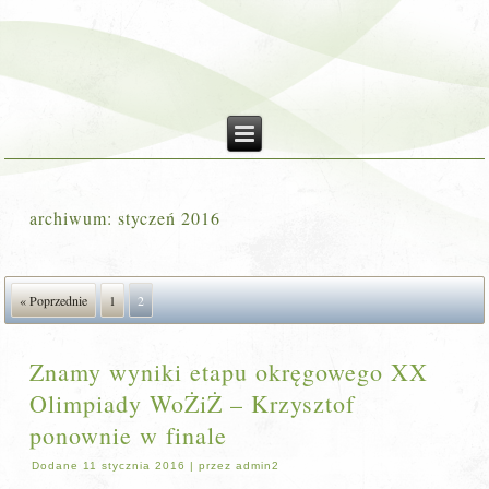
archiwum:
styczeń 2016
« Poprzednie
1
2
Znamy wyniki etapu okręgowego XX
Olimpiady WoŻiŻ – Krzysztof
ponownie w finale
Dodane
11 stycznia 2016
|
przez
admin2