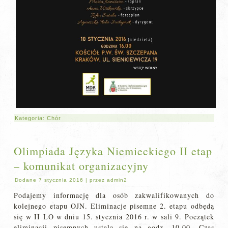
Kategoria:
Chór
Olimpiada Języka Niemieckiego II etap
– komunikat organizacyjny
Dodane
7 stycznia 2016
|
przez
admin2
Podajemy informację dla osób zakwalifikowanych do
kolejnego etapu OJN. Eliminacje pisemne 2. etapu odbędą
się w II LO w dniu 15. stycznia 2016 r. w sali 9. Początek
eliminacji pisemnych ustala się na godz. 10.00. Czas