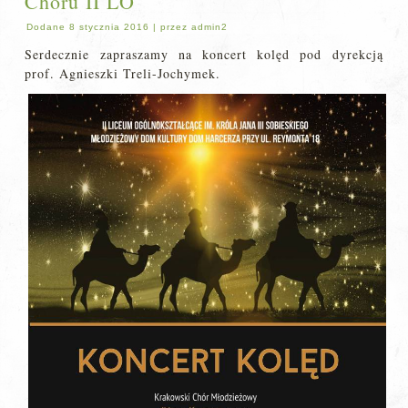
Chóru II LO
Dodane
8 stycznia 2016
|
przez
admin2
Serdecznie zapraszamy na koncert kolęd pod dyrekcją
prof. Agnieszki Treli-Jochymek.