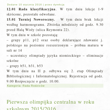
Dodane
10 stycznia 2016
|
przez
dyrekcja
12.01 Rada klasyfikacyjna
. W tym dniu lekcje 1-9
skrócone, pozostałe odwołane.
15.01 Turniej Noworoczny.
W tym dniu brak lekcji
według harmonogramu. Zbiórka młodzieży od godz. 9.30
przed Halą Wisły (ulica Reymonta 22).
W tym dniu w szkole pozostają:
– grupy p11, p12 oraz osoby deklarujące zdawanie j.
polskiego na poziomie rozszerzonym – próbna matura w
sali nr 14
– uczestnicy olimpiady języka niemieckiego – eliminacje
szkolne
– grupy b51, b31, b53
W tym dniu na II p. odbywa się 2. etap Olimpiady
Bibliologicznej i Informatologicznej. Rejestracja od godz.
9.00 Rozpoczęcie o godz. 10.00.
Kategoria:
Rada Rodziców
Pierwsza olimpijka centralna w roku
szkolnym 2015/2016