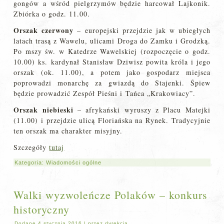
gongów a wśród pielgrzymów będzie harcował Lajkonik.
Zbiórka o godz. 11.00.
Orszak czerwony
– europejski przejdzie jak w ubiegłych
latach trasą z Wawelu, ulicami Droga do Zamku i Grodzką.
Po mszy św. w Katedrze Wawelskiej (rozpoczęcie o godz.
10.00) ks. kardynał Stanisław Dziwisz powita króla i jego
orszak (ok. 11.00), a potem jako gospodarz miejsca
poprowadzi monarchę za gwiazdą do Stajenki. Śpiew
będzie prowadzić Zespół Pieśni i Tańca „Krakowiacy”.
Orszak niebieski
– afrykański wyruszy z Placu Matejki
(11.00) i przejdzie ulicą Floriańska na Rynek. Tradycyjnie
ten orszak ma charakter misyjny.
Szczegóły
tutaj
Kategoria:
Wiadomości ogólne
Walki wyzwoleńcze Polaków – konkurs
historyczny
Dodane
4 stycznia 2016
|
przez
dyrekcja