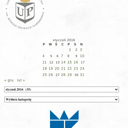
styczeń 2016
P
W
Ś
C
P
S
N
3
1
2
4
7
8
10
5
6
9
11
14
15
16
12
13
17
18
19
20
21
22
23
24
25
26
28
29
31
27
30
« gru
lut »
Archiwum
Kategorie
wpisów
na
stronie