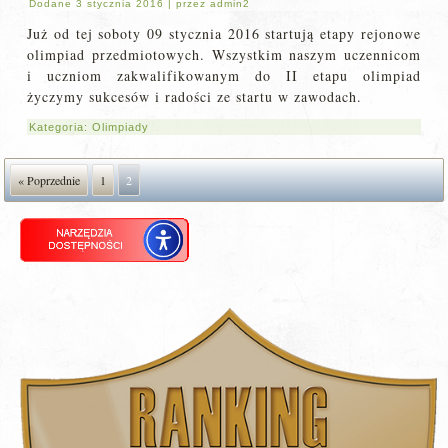
Dodane
3 stycznia 2016
|
przez
admin2
Już od tej soboty 09 stycznia 2016 startują etapy rejonowe
olimpiad przedmiotowych. Wszystkim naszym uczennicom
i uczniom zakwalifikowanym do II etapu olimpiad
życzymy sukcesów i radości ze startu w zawodach.
Kategoria:
Olimpiady
« Poprzednie
1
2