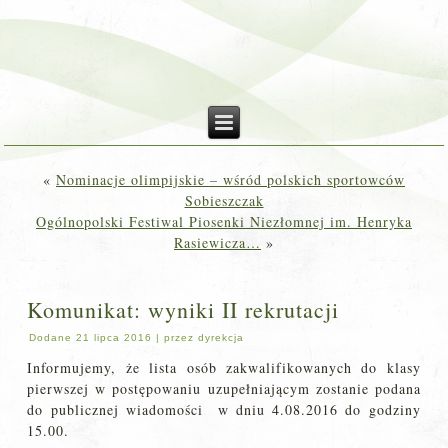
«
Nominacje olimpijskie – wśród polskich sportowców
Sobieszczak
Ogólnopolski Festiwal Piosenki Niezłomnej im. Henryka
Rasiewicza…
»
Komunikat: wyniki II rekrutacji
Dodane
21 lipca 2016
|
przez
dyrekcja
Informujemy, że lista osób zakwalifikowanych do klasy
pierwszej w postępowaniu uzupełniającym zostanie podana
do publicznej wiadomości w dniu 4.08.2016 do godziny
15.00.