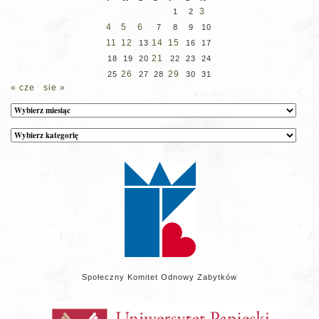
3
1
2
4
5
6
7
8
9
10
11
12
14
15
13
16
17
21
18
19
20
22
23
24
26
29
25
27
28
30
31
« cze
sie »
Archiwum
Kategorie
wpisów
na
stronie
Społeczny Komitet Odnowy Zabytków