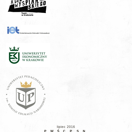
lipiec 2016
P
W
Ś
C
P
S
N