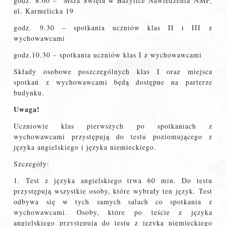
godz. 8.00 – Msza Święta w Bazylice Nawiedzenia NMP,
ul. Karmelicka 19
godz. 9.30 – spotkania uczniów klas II i III z
wychowawcami
godz.10.30 – spotkania uczniów klas I z wychowawcami
Składy osobowe poszczególnych klas I oraz miejsca
spotkań z wychowawcami będą dostępne na parterze
budynku.
Uwaga!
Uczniowie klas pierwszych po spotkaniach z
wychowawcami przystępują do testu poziomującego z
języka angielskiego i języka niemieckiego.
Szczegóły:
1. Test z języka angielskiego trwa 60 min. Do testu
przystępują wszystkie osoby, które wybrały ten język. Test
odbywa się w tych samych salach co spotkania z
wychowawcami. Osoby, które po teście z języka
angielskiego przystępują do testu z języka niemieckiego