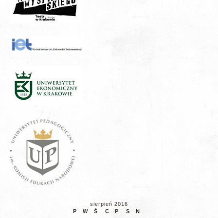
sierpień 2016
P
W
Ś
C
P
S
N