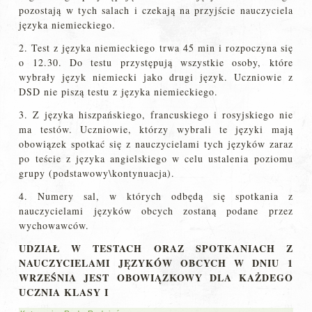
pozostają w tych salach i czekają na przyjście nauczyciela
języka niemieckiego.
2. Test z języka niemieckiego trwa 45 min i rozpoczyna się
o 12.30. Do testu przystępują wszystkie osoby, które
wybrały język niemiecki jako drugi język. Uczniowie z
DSD nie piszą testu z języka niemieckiego.
3. Z języka hiszpańskiego, francuskiego i rosyjskiego nie
ma testów. Uczniowie, którzy wybrali te języki mają
obowiązek spotkać się z nauczycielami tych języków zaraz
po teście z języka angielskiego w celu ustalenia poziomu
grupy (podstawowy\kontynuacja).
4. Numery sal, w których odbędą się spotkania z
nauczycielami języków obcych zostaną podane przez
wychowawców.
UDZIAŁ W TESTACH ORAZ SPOTKANIACH Z
NAUCZYCIELAMI JĘZYKÓW OBCYCH W DNIU 1
WRZEŚNIA JEST OBOWIĄZKOWY DLA KAŻDEGO
UCZNIA KLASY I