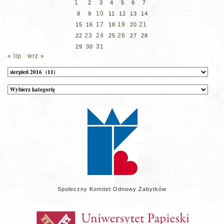
1
2
3
4
5
6
7
10
8
9
11
12
13
14
17
19
21
15
16
18
20
23
24
26
22
25
27
28
31
29
30
« lip
wrz »
Archiwum
Kategorie
wpisów
na
stronie
Społeczny Komitet Odnowy Zabytków