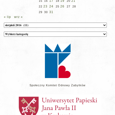
17
19
21
15
16
18
20
23
24
26
22
25
27
28
31
29
30
« lip
wrz »
Archiwum
Kategorie
wpisów
na
stronie
Społeczny Komitet Odnowy Zabytków