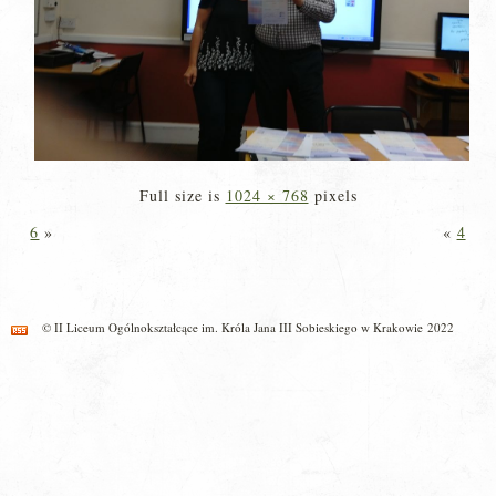
Full size is
1024 × 768
pixels
6
»
«
4
© II Liceum Ogólnokształcące im. Króla Jana III Sobieskiego w Krakowie 2022