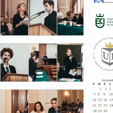
listopa
P
W
Ś
C
3
1
2
8
9
10
7
14
15
16
1
21
22
23
2
29
30
28