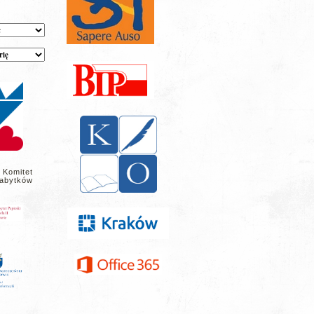
 Komitet
abytków