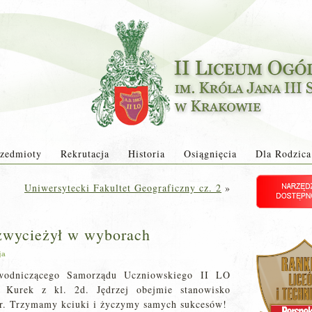
zedmioty
Rekrutacja
Historia
Osiągnięcia
Dla Rodzica
Uniwersytecki Fakultet Geograficzny cz. 2
»
 zwycieżył w wyborach
ja
wodniczącego Samorządu Uczniowskiego II LO
j Kurek z kl. 2d. Jędrzej obejmie stanowisko
 r. Trzymamy kciuki i życzymy samych sukcesów!