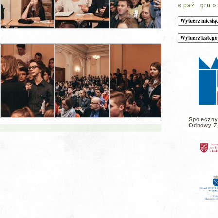
« paź
gru »
Archiwum
Kategorie
wpisów
na
stronie
Społeczny
Odnowy Z