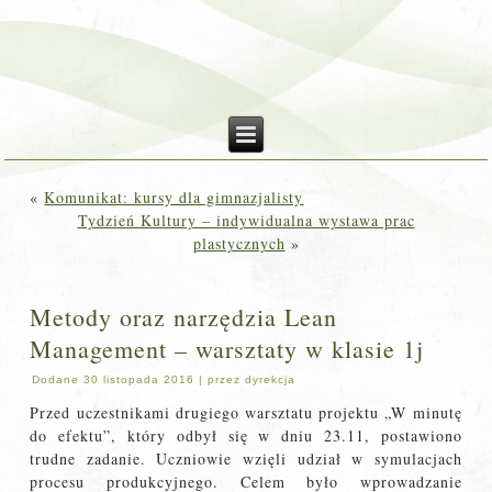
«
Komunikat: kursy dla gimnazjalisty
Tydzień Kultury – indywidualna wystawa prac
plastycznych
»
Metody oraz narzędzia Lean
Management – warsztaty w klasie 1j
Dodane
30 listopada 2016
|
przez
dyrekcja
Przed uczestnikami drugiego warsztatu projektu „W minutę
do efektu”, który odbył się w dniu 23.11, postawiono
trudne zadanie. Uczniowie wzięli udział w symulacjach
procesu produkcyjnego. Celem było wprowadzanie