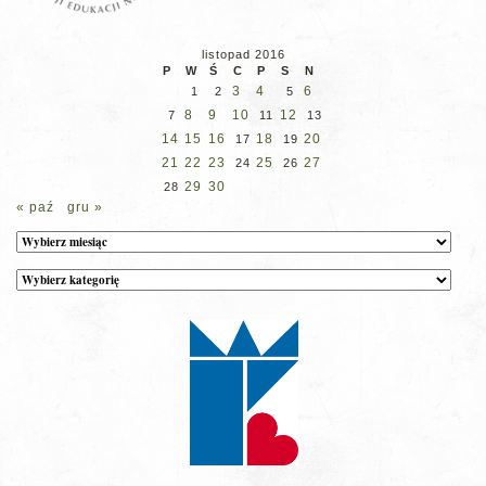
listopad 2016
P
W
Ś
C
P
S
N
3
4
6
1
2
5
8
9
10
12
7
11
13
14
15
16
18
20
17
19
21
22
23
25
27
24
26
29
30
28
« paź
gru »
Archiwum
Kategorie
wpisów
na
stronie