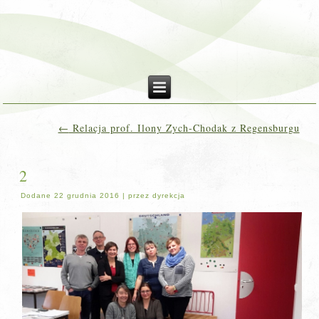
←
Relacja prof. Ilony Zych-Chodak z Regensburgu
2
Dodane
22 grudnia 2016
|
przez
dyrekcja