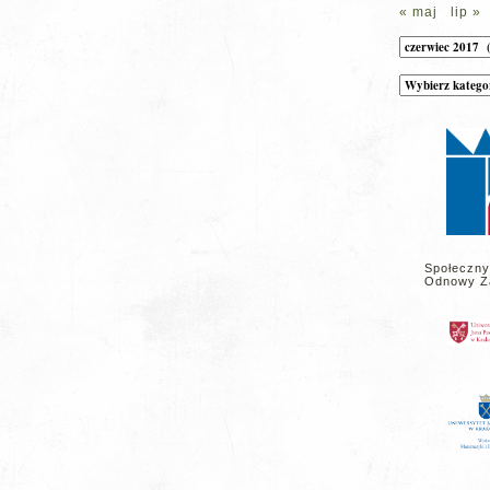
« maj
lip »
Archiwum
Kategorie
wpisów
na
stronie
Społeczny
Odnowy Z