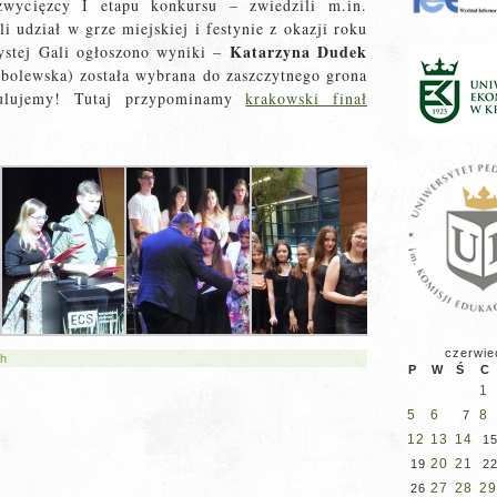
wycięzcy I etapu konkursu – zwiedzili m.in.
li udział w grze miejskiej i festynie z okazji roku
Katarzyna Dudek
zystej Gali ogłoszono wyniki –
bolewska) została wybrana do zaszczytnego grona
tulujemy! Tutaj przypominamy
krakowski finał
czerwie
ch
P
W
Ś
C
1
5
6
8
7
12
13
14
1
20
21
19
2
27
28
29
26