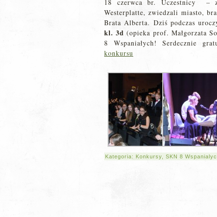
18 czerwca br. Uczestnicy – z
Westerplatte, zwiedzali miasto, bra
Brata Alberta. Dziś podczas uroc
kl. 3d
(opieka prof. Małgorzata So
8 Wspaniałych! Serdecznie gra
konkursu
Kategoria:
Konkursy
,
SKN 8 Wspanialy