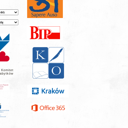
 Komitet
abytków