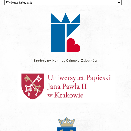
Kategorie
wpisów
na
stronie
Społeczny Komitet Odnowy Zabytków