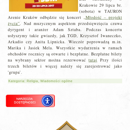
Krakowie 29 lipca br.
(sobota) w TAURON
Arenie Kraków odbędzie się koncert
„Młodość – projekt
życia”
. Nad muzycznym aspektem przedsięwzięcia czuwa
dyrygent i aranżer Adam Sztaba. Podczas koncertu
usłyszymy takie gwiazdy, jak TGD, Krzysztof Iwaneczko,
Arkadio czy Anita Lipnicka. Wieczór poprowadzą m.in.
Marika i Jasiek Mela. Wszystkie wydarzenia w ramach
obchodów rocznicy są otwarte i bezpłatne. Bezpłatne bilety
na wybrany sektor można rezerwować
tutaj
Przy ilości
trzech biletów i więcej należy się zarejestrować jako
'grupa’.
Kategoria:
Religia
,
Wiadomości ogólne