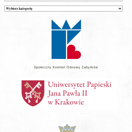
Kategorie
wpisów
na
stronie
Społeczny Komitet Odnowy Zabytków