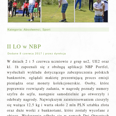
Kategoria:
Absolwenci
,
Sport
II LO w NBP
Dodane
8 czerwca 2017
|
przez
dyrekcja
W dniach 2 i 5 czerwca uczniowie z grup ue2, UE2 oraz
kl. 1h zapoznali się z obsługą aplikacji NBP Portfel,
wysłuchali wykładu dotyczącego zabezpieczenia polskich
banknotów, oglądali makietę prezentującą proces emisji
pieniądza oraz monety kolekcjonerskie. Osoby, które
poprawnie rozwiązały zadania, w nagrodę poznały numery
szyfru do sejfu, następnie samodzielnie go otworzyły i
odebrały nagrody. Największym zainteresowaniem cieszyły
się ważąca 12,5 kg i warta około 2 mln PLN sztabka złota
oraz duże worki z banknotami, które zostały wycofane z
obiegu. Wydarzenie odbyło się w ramach Dni Otwartych