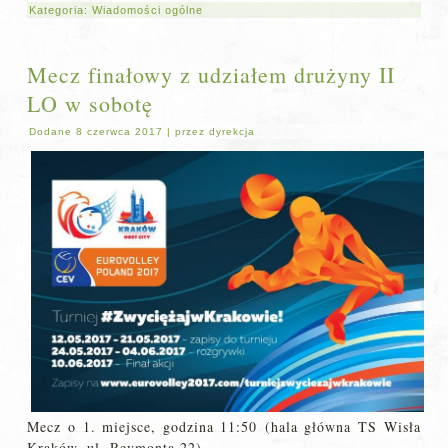
Kategoria:
Wiadomości ogólne
Mecz finałowy z udziałem drużyny II
LO w sobotę
Dodane
8 czerwca 2017
|
przez
dyrekcja
Mecz o 1. miejsce, godzina 11:50 (hala główna TS Wisła
Kraków, ul. Reymonta 22)