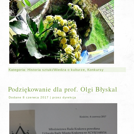
Kategoria:
Historia sztuki/Wiedza o kulturze
,
Konkursy
Podziękowanie dla prof. Olgi Błyskal
Dodane
8 czerwca 2017
|
przez
dyrekcja