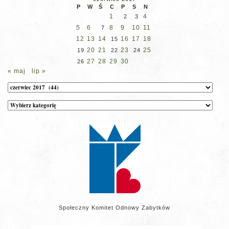
P
W
Ś
C
P
S
N
1
4
2
3
5
6
8
9
10
11
7
12
13
14
16
17
18
15
20
21
23
25
19
22
24
27
28
29
30
26
« maj
lip »
Archiwum
Kategorie
wpisów
na
stronie
Społeczny Komitet Odnowy Zabytków