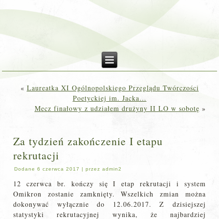
«
Laureatka XI Ogólnopolskiego Przeglądu Twórczości
Poetyckiej im. Jacka…
Mecz finałowy z udziałem drużyny II LO w sobotę
»
Za tydzień zakończenie I etapu
rekrutacji
Dodane
6 czerwca 2017
|
przez
admin2
12 czerwca br. kończy się I etap rekrutacji i system
Omikron zostanie zamknięty. Wszelkich zmian można
dokonywać wyłącznie do 12.06.2017. Z dzisiejszej
statystyki rekrutacyjnej wynika, że najbardziej