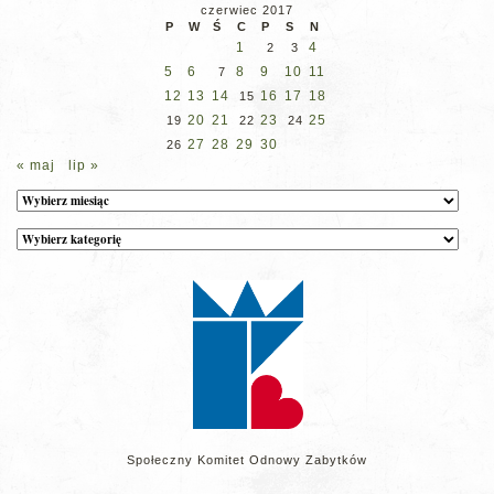
czerwiec 2017
P
W
Ś
C
P
S
N
1
4
2
3
5
6
8
9
10
11
7
12
13
14
16
17
18
15
20
21
23
25
19
22
24
27
28
29
30
26
« maj
lip »
Archiwum
Kategorie
wpisów
na
stronie
Społeczny Komitet Odnowy Zabytków