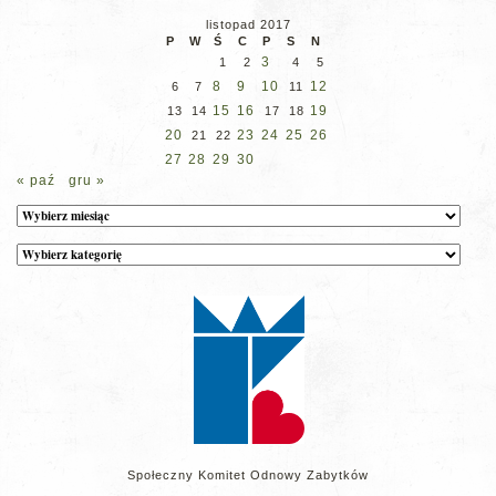
listopad 2017
P
W
Ś
C
P
S
N
3
1
2
4
5
8
9
10
12
6
7
11
15
16
19
13
14
17
18
20
23
24
25
26
21
22
27
28
29
30
« paź
gru »
Archiwum
Kategorie
wpisów
na
stronie
Społeczny Komitet Odnowy Zabytków