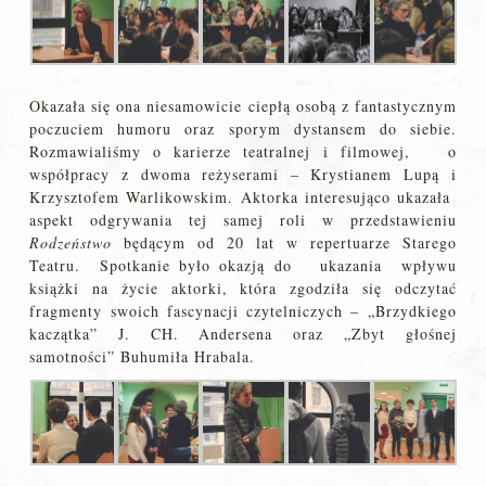
Okazała się ona niesamowicie ciepłą osobą z fantastycznym
poczuciem humoru oraz sporym dystansem do siebie.
Rozmawialiśmy o karierze teatralnej i filmowej, o
współpracy z dwoma reżyserami – Krystianem Lupą i
Krzysztofem Warlikowskim. Aktorka interesująco ukazała
aspekt odgrywania tej samej roli w przedstawieniu
Rodzeństwo
będącym od 20 lat w repertuarze Starego
Teatru. Spotkanie było okazją do ukazania wpływu
książki na życie aktorki, która zgodziła się odczytać
fragmenty swoich fascynacji czytelniczych – „Brzydkiego
kaczątka” J. CH. Andersena oraz „Zbyt głośnej
samotności” Buhumiła Hrabala.