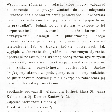
Wspomniała również o rolach, które mogły wzbudzać
kontrowersje – o przygotowaniach do ich odegrania
i trudnościach z odbiorem przez publiczność. Powiedziała
nam, że aktorstwo nie było jej marzeniem, ale pojawiło się
„z przypadku”. Jednak to, co ujęło nas w aktorce to jej
bezpośredniość i otwartość, a także łatwość w
nawiązywaniu dialogu z publicznością, czego
doświadczyliśmy przy okazji odegrania scenki rozmowy
telefonicznej lub w trakcie krótkiej inscenizacji jak
wygląda zachowanie fotografów na czerwonym dywanie.
Spotkanie pokazało, jak skromną osobą można być w życiu
prywatnym, równocześnie wykonując zawód skupiający się
na zyskaniu przychylności publiczności. Bardzo
dziękujemy aktorce za poświęcony czas i mamy nadzieję,
że już niebawem będziemy mieli okazję do zobaczenia jej
na scenie teatralnej i na ekranie.
Spotkanie prowadzili: Aleksandra Filipek klasa 3j, Anna
Kulma klasa 2j, Damian Kaniewski 2i.
Zdjęcia: Aleksandra Hajdas 3j
Tekst: Anna Kulma klasa 2j