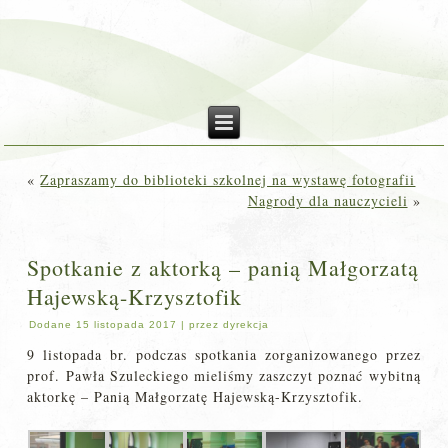
«
Zapraszamy do biblioteki szkolnej na wystawę fotografii
Nagrody dla nauczycieli
»
Spotkanie z aktorką – panią Małgorzatą
Hajewską-Krzysztofik
Dodane
15 listopada 2017
|
przez
dyrekcja
9 listopada br. podczas spotkania zorganizowanego przez
prof. Pawła Szuleckiego mieliśmy zaszczyt poznać wybitną
aktorkę – Panią Małgorzatę Hajewską-Krzysztofik.